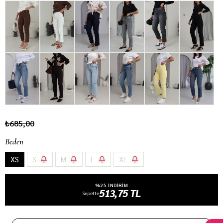
₺685,00
Beden
XS
S
M
L
XL
%25 INDIRIM
513,75 TL
Sepette