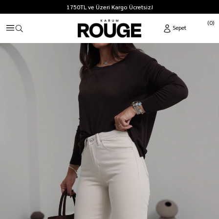
1750TL ve Üzeri Kargo Ücretsiz!
0