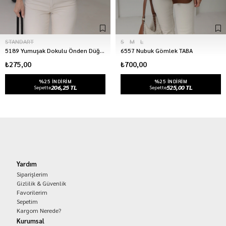
STANDART
S
M
L
5189 Yumuşak Dokulu Önden Düğmeli Hırka SİYAH
6557 Nubuk Gömlek TABA
₺275,00
₺700,00
%25 INDIRIM
%25 INDIRIM
206,25 TL
525,00 TL
Sepette
Sepette
Yardım
Siparişlerim
Gizlilik & Güvenlik
Favorilerim
Sepetim
Kargom Nerede?
Kurumsal