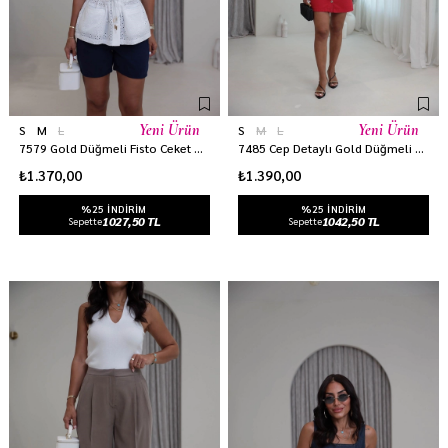
Yeni Ürün
Yeni Ürün
S
M
L
S
M
L
7579 Gold Düğmeli Fisto Ceket Gömlek BEYAZ
7485 Cep Detaylı Gold Düğmeli Denim Elbise KIRMIZI
₺1.370,00
₺1.390,00
%25 INDIRIM
%25 INDIRIM
1027,50 TL
1042,50 TL
Sepette
Sepette