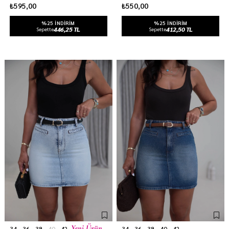
₺595,00
₺550,00
%25 INDIRIM
%25 INDIRIM
446,25 TL
412,50 TL
Sepette
Sepette
Yeni Ürün
34
36
38
40
42
34
36
38
40
42