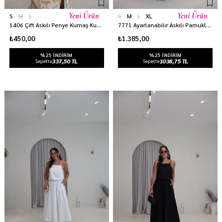
Yeni Ürün
Yeni Ürün
S
M
L
S
M
L
XL
1406 Çift Askılı Penye Kumaş Kuplu Atlet KREM
7771 Ayarlanabilir Askılı Pamuklu Kumaş Takım BEBE MAVİ
₺450,00
₺1.385,00
%25 INDIRIM
%25 INDIRIM
337,50 TL
1038,75 TL
Sepette
Sepette