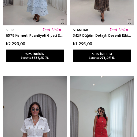
Yeni Ürün
Yeni Ürün
S
M
L
STANDART
8578 Kemerli Puantiyeli Gipeli Elbise BEBE MAVİ
3429 Düğüm Detaylı Desenli Elbise KAHVE
₺2.290,00
₺1.295,00
%25 INDIRIM
%25 INDIRIM
1717,50 TL
971,25 TL
Sepette
Sepette