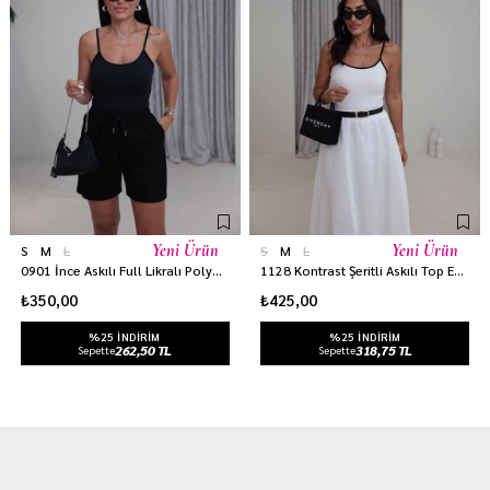
Yeni Ürün
Yeni Ürün
S
M
L
S
M
L
0901 İnce Askılı Full Likralı Polyamid Atlet SİYAH
1128 Kontrast Şeritli Askılı Top EKRU
₺350,00
₺425,00
%25 INDIRIM
%25 INDIRIM
262,50 TL
318,75 TL
Sepette
Sepette