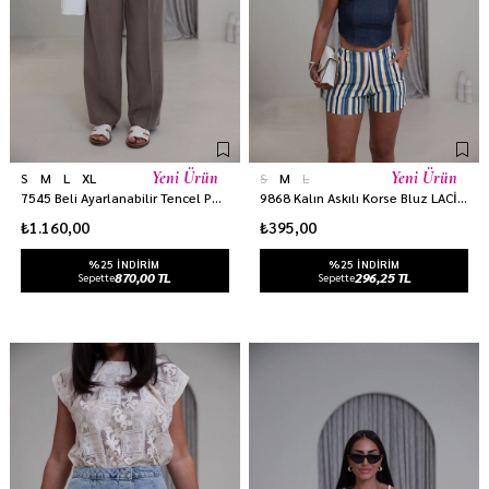
Yeni Ürün
Yeni Ürün
S
M
L
XL
S
M
L
7545 Beli Ayarlanabilir Tencel Pantolon VİZON
9868 Kalın Askılı Korse Bluz LACİVERT
₺1.160,00
₺395,00
%25 INDIRIM
%25 INDIRIM
870,00 TL
296,25 TL
Sepette
Sepette