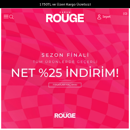
1750TL ve Üzeri Kargo Ücretsiz!
0