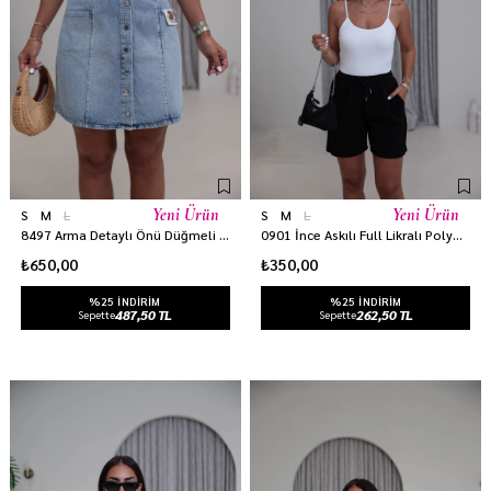
Yeni Ürün
Yeni Ürün
S
M
L
S
M
L
8497 Arma Detaylı Önü Düğmeli Kot Etek MAVİ
0901 İnce Askılı Full Likralı Polyamid Atlet EKRU
₺650,00
₺350,00
%25 INDIRIM
%25 INDIRIM
487,50 TL
262,50 TL
Sepette
Sepette