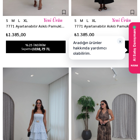
Yeni Ürün
Yeni Ürün
S
M
L
XL
S
M
L
XL
7771 Ayarlanabilir Askılı Pamuklu Kumaş Takım BEYAZ
7771 Ayarlanabilir Askılı Pamuklu Kumaş Takım SİYAH
₺1.385,00
₺1.385,00
%25 INDIRIM
%25 INDIRIM
1038,75 TL
1038,75 TL
Sepette
Sepette