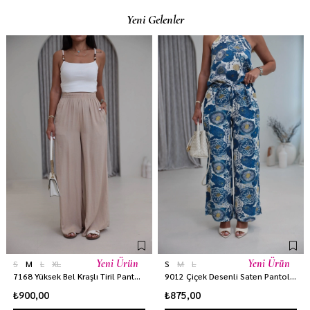
Yeni Gelenler
Yeni Ürün
Yeni Ürün
S
M
L
XL
S
M
L
7168 Yüksek Bel Kraşlı Tiril Pantolon BEJ
9012 Çiçek Desenli Saten Pantolon MAVİ
₺900,00
₺875,00