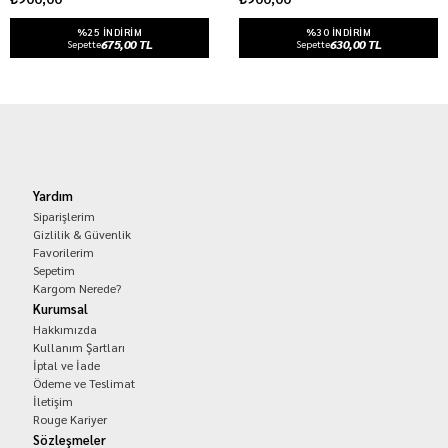
%25 INDIRIM
%30 INDIRIM
675,00 TL
630,00 TL
Sepette
Sepette
Yardım
Siparişlerim
Gizlilik & Güvenlik
Favorilerim
Sepetim
Kargom Nerede?
Kurumsal
Hakkımızda
Kullanım Şartları
İptal ve İade
Ödeme ve Teslimat
İletişim
Rouge Kariyer
Sözleşmeler