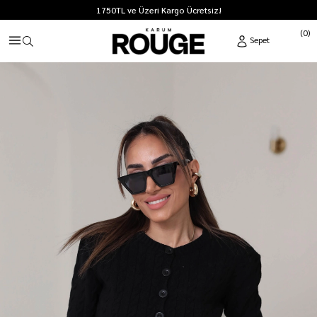
1750TL ve Üzeri Kargo Ücretsiz!
0