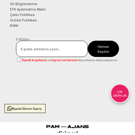
Ön Bilgilendirme
ETK Aydınlatma Metni
Çerez Politikası
Gizlilik Politikası
KVKK
E-Bülten
Hemen
Kaydol
Üyelik koşullarını
ve
kişisel verilerimin
korunmasını kabul ediyorum.
ÇOK
SATANLAR
Kapıda Ödeme Sipariş