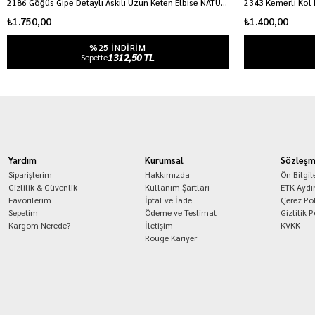
2186 Göğüs Gipe Detaylı Askılı Uzun Keten Elbise NATURAL
2343 Kemerli Kol 
₺1.750,00
₺1.400,00
%25 INDIRIM
1312,50 TL
Sepette
Yardım
Kurumsal
Sözleşm
Siparişlerim
Hakkımızda
Ön Bilgi
Gizlilik & Güvenlik
Kullanım Şartları
ETK Aydı
Favorilerim
İptal ve İade
Çerez Pol
Sepetim
Ödeme ve Teslimat
Gizlilik P
Kargom Nerede?
İletişim
KVKK
Rouge Kariyer