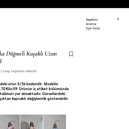
Kargom Nerede?
0
Sepetim
Üye Girişi
aka Düğmeli Kuşaklı Uzun
I
e
18
kişi sepetine ekledi!
deki ürün S/36 bedendir. Modelin
 1.70 Kilo:59 Ürünün iç etiket bölümünde
talimatı yer almaktadır. Görsellerdeki
ışıktan kaynaklı değişkenlik gösterebilir.