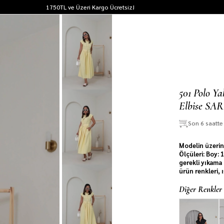
1750TL ve Üzeri Kargo Ücretsiz!
501 Polo Y
Elbise SAR
Son 6 saatt
Modelin üzerin
Ölçüleri: Boy:
gerekli yıkama 
ürün renkleri, 
Diğer Renkler