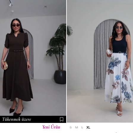
Tükenmek üzere
Yeni Ürün
S
M
L
XL