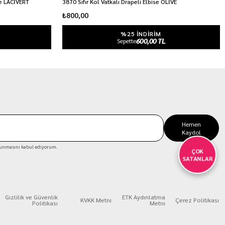
se LACİVERT
3870 Sıfır Kol Vatkalı Drapeli Elbise OLİVE
₺800,00
%25 INDIRIM
600,00 TL
Sepette
Hemen
Kaydol
unmasını kabul ediyorum.
ÇOK
SATANLAR
Gizlilik ve Güvenlik
ETK Aydınlatma
KVKK Metni
Çerez Politikası
Politikası
Metni