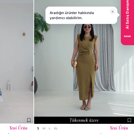
Tükenmek üzere
Yeni Ürün
Yeni Ürün
S
M
L
XL