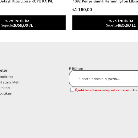
Detaylı Kloş Elbise KOYU KAHVE
4092 Penye Garnili Kemerli Şifon Elbi
₺1.180,00
%25 INDIRIM
%25 INDIRIM
1050,00 TL
885,00 TL
Sepette
Sepette
E-Bülten
eler
lendirme
nlatma Metni
itikası
Üyelik koşullarını
ve
kişisel verilerimin
kor
olitikası