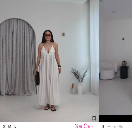
Yeni Ürün
S
M
L
S
M
L
XL