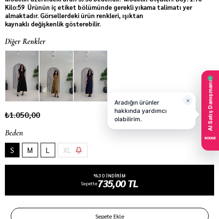
Kilo:59 Ürünün iç etiket bölümünde gerekli yıkama talimatı yer
almaktadır. Görsellerdeki ürün renkleri, ışıktan
kaynaklı değişkenlik gösterebilir.
Diğer Renkler
₺1.050,00
Beden
S
M
L
XL
%30 INDIRIM
735,00 TL
Sepette