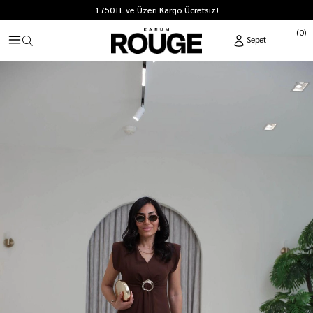
1750TL ve Üzeri Kargo Ücretsiz!
0