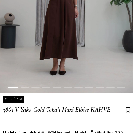
Fırsat Ürünü
3865 V Yaka Gold Tokalı Maxi Elbise KAHVE
Son 1 günde
98
kişi sepetine ekledi!
Modelin üzerindeki ürün S/36 bedendir. Modelin Ölçüleri: Boy: 1.70