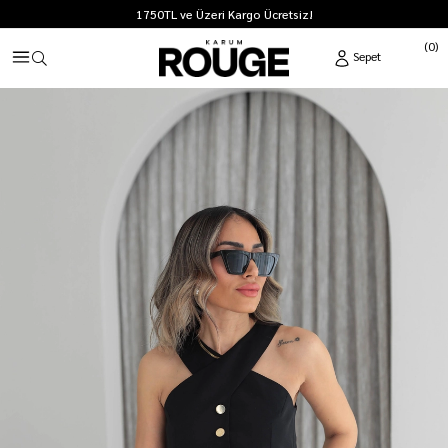
1750TL ve Üzeri Kargo Ücretsiz!
0