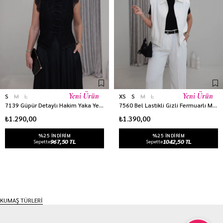
Yeni Ürün
Yeni Ürün
S
M
L
XS
S
M
L
7139 Güpür Detaylı Hakim Yaka Yelek SİYAH
7560 Bel Lastikli Gizli Fermuarlı Modern Kesim Yelek EKRU
₺1.290,00
₺1.390,00
%25 INDIRIM
%25 INDIRIM
967,50 TL
1042,50 TL
Sepette
Sepette
KUMAŞ TÜRLERİ