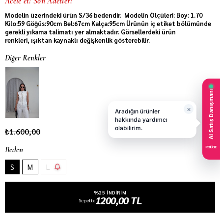
Acele et! Son Adetler!
Modelin üzerindeki ürün S/36 bedendir. Modelin Ölçüleri: Boy: 1.70
Kilo:59 Göğüs:90cm Bel:67cm Kalça:95cm Ürünün iç etiket bölümünde
gerekli yıkama talimatı yer almaktadır. Görsellerdeki ürün
renkleri, ışıktan kaynaklı değişkenlik gösterebilir.
Diğer Renkler
₺1.600,00
Beden
S
M
L
%25 INDIRIM
1200,00 TL
Sepette