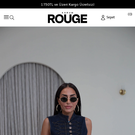
1750TL ve Üzeri Kargo Ücretsiz!
0