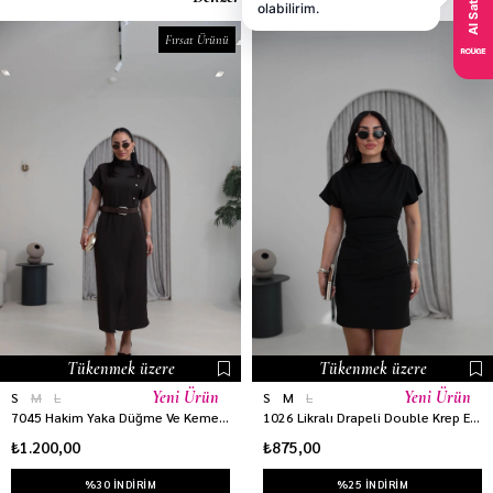
Fırsat Ürünü
Tükenmek üzere
Tükenmek üzere
Yeni Ürün
Yeni Ürün
S
M
L
S
M
L
7045 Hakim Yaka Düğme Ve Kemerli Linda Elbise KAHVE
1026 Likralı Drapeli Double Krep Elbise SİYAH
₺1.200,00
₺875,00
%30 INDIRIM
%25 INDIRIM