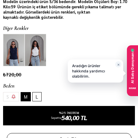
Modelin üzerindeki ürün S/36 bedendir. Modelin Ölçüleri: Boy: 1.70
Kilo:59 Ürünün iç etiket bölümünde gerekli yıkama talimatı yer
almaktadır. Görsellerdeki ürün renkleri, ışıktan
kaynaklı değişkenlik gösterebilir.
Diğer Renkler
₺720,00
Beden
S
M
L
%25 INDIRIM
540,00 TL
Sepette