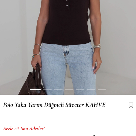
Polo Yaka Yarım Düğmeli Süveter KAHVE
Son 12 saatte
12
kişi sepetine ekledi!
Acele et! Son Adetler!