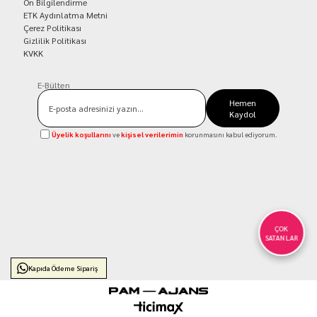
Ön Bilgilendirme
ETK Aydınlatma Metni
Çerez Politikası
Gizlilik Politikası
KVKK
E-Bülten
Hemen
Kaydol
Üyelik koşullarını
ve
kişisel verilerimin
korunmasını kabul ediyorum.
ÇOK
SATANLAR
Kapıda Ödeme Sipariş