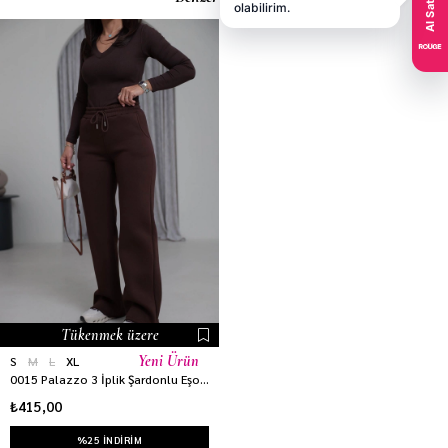
Tükenmek üzere
Yeni Ürün
S
M
L
XL
0015 Palazzo 3 İplik Şardonlu Eşofman Altı ACI KAHVE
₺415,00
%25 INDIRIM