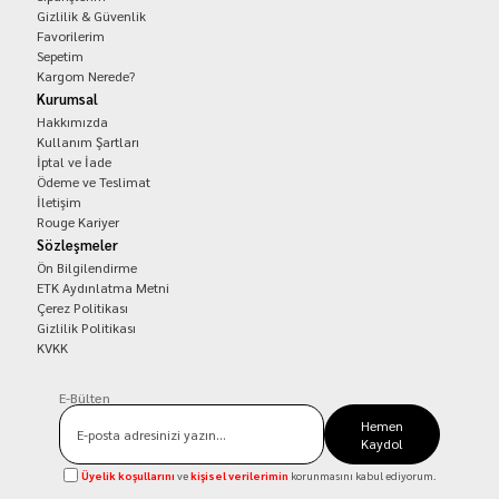
Gizlilik & Güvenlik
Favorilerim
Sepetim
Kargom Nerede?
Kurumsal
Hakkımızda
Kullanım Şartları
İptal ve İade
Ödeme ve Teslimat
İletişim
Rouge Kariyer
Sözleşmeler
Ön Bilgilendirme
ETK Aydınlatma Metni
Çerez Politikası
Gizlilik Politikası
KVKK
E-Bülten
Hemen
Kaydol
Üyelik koşullarını
ve
kişisel verilerimin
korunmasını kabul ediyorum.