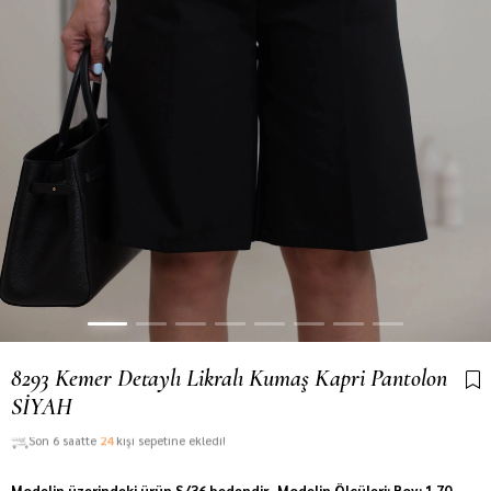
8293 Kemer Detaylı Likralı Kumaş Kapri Pantolon
SİYAH
Son 6 saatte
24
kişi sepetine ekledi!
Modelin üzerindeki ürün S/36 bedendir. Modelin Ölçüleri: Boy: 1.70