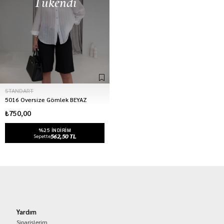
Tükendi
STANDART
5016 Oversize Gömlek BEYAZ
₺750,00
%25 INDIRIM
562,50 TL
Sepette
Yardım
Siparişlerim