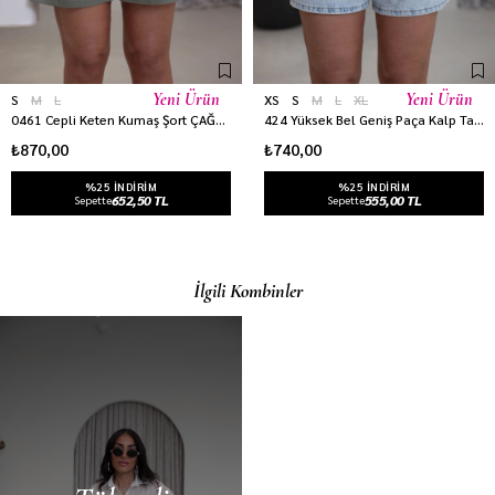
Yeni Ürün
Yeni Ürün
S
M
L
XS
S
M
L
XL
0461 Cepli Keten Kumaş Şort ÇAĞLAYEŞİL
424 Yüksek Bel Geniş Paça Kalp Taşlı Kot Şort BUZ MAVİ
₺870,00
₺740,00
%25 INDIRIM
%25 INDIRIM
652,50 TL
555,00 TL
Sepette
Sepette
İlgili Kombinler