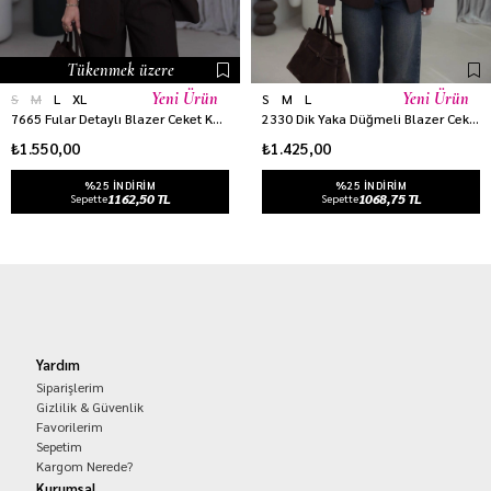
Tükenmek üzere
Yeni Ürün
Yeni Ürün
S
M
L
XL
S
M
L
7665 Fular Detaylı Blazer Ceket KAHVE
2330 Dik Yaka Düğmeli Blazer Ceket KAHVE
₺1.550,00
₺1.425,00
%25 INDIRIM
%25 INDIRIM
1162,50 TL
1068,75 TL
Sepette
Sepette
Yardım
Siparişlerim
Gizlilik & Güvenlik
Favorilerim
Sepetim
Kargom Nerede?
Kurumsal