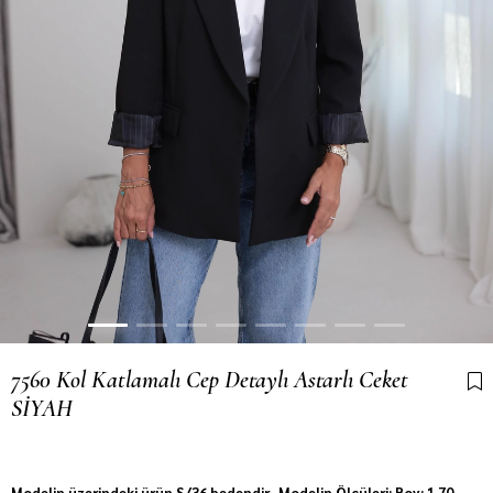
7560 Kol Katlamalı Cep Detaylı Astarlı Ceket
SİYAH
Son 1 günde
259
kişi sepetine ekledi!
Modelin üzerindeki ürün S/36 bedendir. Modelin Ölçüleri: Boy: 1.70