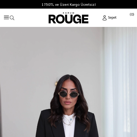
1750TL ve Üzeri Kargo Ücretsiz!
0