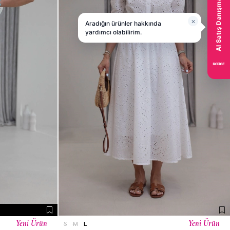
Yeni Ürün
Yeni Ürün
S
M
L