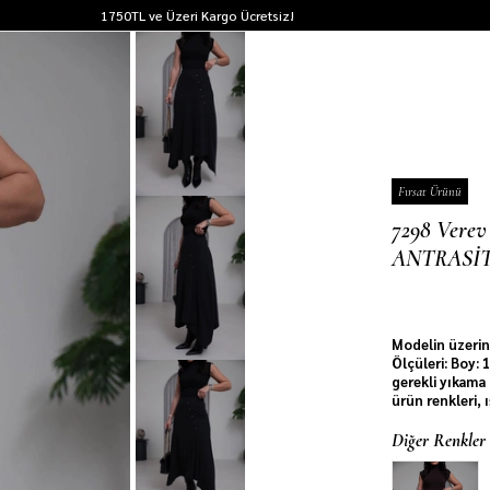
1750TL ve Üzeri Kargo Ücretsiz!
Fırsat Ürünü
7298 Verev
ANTRASİ
Son 6 saatt
Modelin üzerin
Ölçüleri: Boy:
gerekli yıkama 
ürün renkleri, 
Diğer Renkler