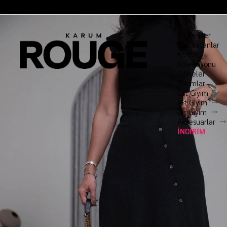
En Yeniler
Çok Satanlar
Keten
Koleksiyonu
Elbiseler
Takımlar
Üst Giyim
Alt Giyim
Dış Giyim
Aksesuarlar
İNDİRİM