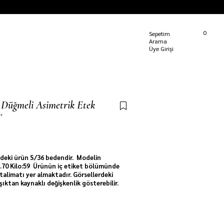
Kargom Nerede?
0
Sepetim
Üye Girişi
 Düğmeli Asimetrik Etek
T
e
24
kişi sepetine ekledi!
deki ürün S/36 bedendir. Modelin
 1.70 Kilo:59 Ürünün iç etiket bölümünde
talimatı yer almaktadır. Görsellerdeki
ışıktan kaynaklı değişkenlik gösterebilir.