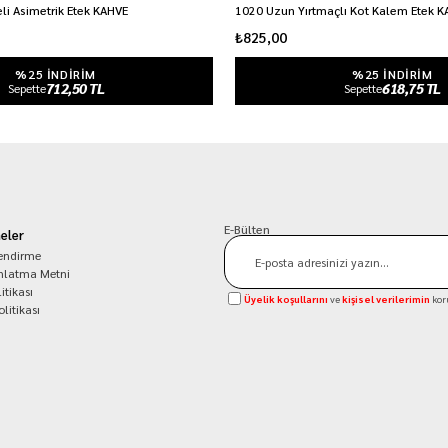
i Asimetrik Etek KAHVE
1020 Uzun Yırtmaçlı Kot Kalem Etek 
₺825,00
%25 INDIRIM
%25 INDIRIM
712,50 TL
618,75 TL
Sepette
Sepette
E-Bülten
eler
lendirme
nlatma Metni
itikası
Üyelik koşullarını
ve
kişisel verilerimin
kor
olitikası