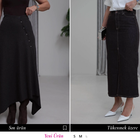
Son ürün
Tükenmek üzere
Yeni Ürün
S
M
L