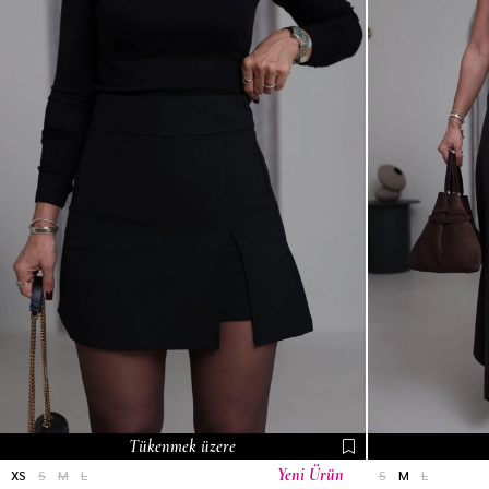
Tükenmek üzere
Yeni Ürün
XS
S
M
L
S
M
L