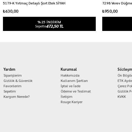
5179-K Yırtmaç Detaylı Şort Etek SİYAH
7298 Verev Düğmel
₺630,00
₺950,00
%25 INDIRIM
472,50 TL
Sepette
Yardım
Kurumsal
Sözleşm
Siparişlerim
Hakkımızda
Ön Bilgi
Gizlilik & Güvenlik
Kullanım Şartları
ETK Aydı
Favorilerim
İptal ve İade
Çerez Pol
Sepetim
Ödeme ve Teslimat
Gizlilik P
Kargom Nerede?
İletişim
KVKK
Rouge Kariyer