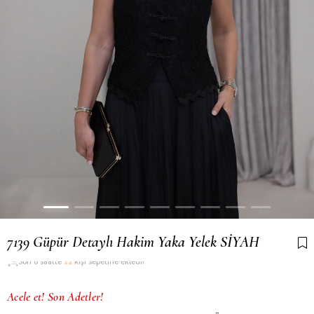
7139 Güpür Detaylı Hakim Yaka Yelek SİYAH
Son 6 saatte
12
kişi sepetine ekledi!
Acele et! Son Adetler!