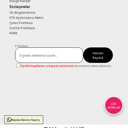
Rouge Kariyer
Sözleşmeler
Ön Bilgilendirme
ETK Aydınlatma Metni
Çerez Politikası
Gizlilik Politikası
KVKK
E-Bülten
Hemen
Kaydol
Üyelik koşullarını
ve
kişisel verilerimin
korunmasını kabul ediyorum.
ÇOK
SATANLAR
Kapıda Ödeme Sipariş