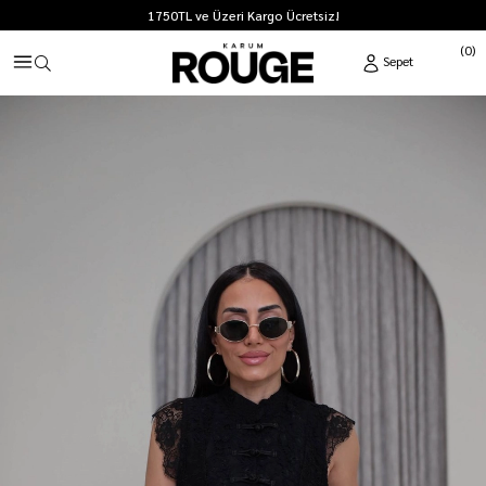
1750TL ve Üzeri Kargo Ücretsiz!
0