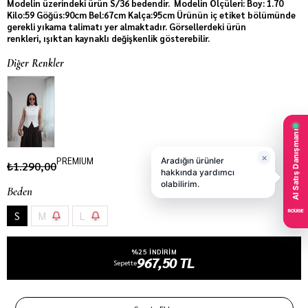
Modelin üzerindeki ürün S/36 bedendir. Modelin Ölçüleri: Boy: 1.70
Kilo:59 Göğüs:90cm Bel:67cm Kalça:95cm Ürünün iç etiket bölümünde
gerekli yıkama talimatı yer almaktadır. Görsellerdeki ürün
renkleri, ışıktan kaynaklı değişkenlik gösterebilir.
Diğer Renkler
PREMIUM
₺1.290,00
Beden
S
M
L
%25 INDIRIM
967,50 TL
Sepette