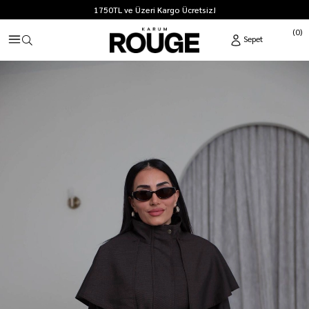
1750TL ve Üzeri Kargo Ücretsiz!
0