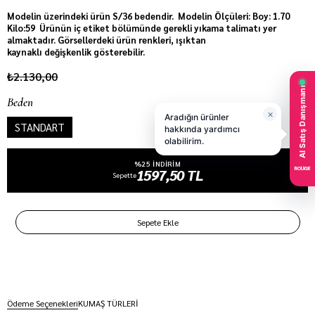
Modelin üzerindeki ürün S/36 bedendir. Modelin Ölçüleri: Boy: 1.70
Kilo:59 Ürünün iç etiket bölümünde gerekli yıkama talimatı yer
almaktadır. Görsellerdeki ürün renkleri, ışıktan
kaynaklı değişkenlik gösterebilir.
₺2.130,00
Beden
STANDART
%25 INDIRIM
1597,50 TL
Sepette
Ödeme Seçenekleri
KUMAŞ TÜRLERİ