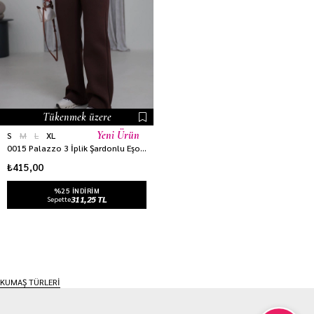
Tükenmek üzere
Yeni Ürün
S
M
L
XL
0015 Palazzo 3 İplik Şardonlu Eşofman Altı ACI KAHVE
₺415,00
%25 INDIRIM
311,25 TL
Sepette
KUMAŞ TÜRLERİ