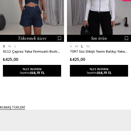
Tükenmek üzere
Son ürün
S
M
L
S
M
L
XL
0112 Çapraz Yaka Fermuarlı Büstiyer LACİVERT
7097 Süs Dikişli Yarım Balıkçı Yaka Bluz EKRU
₺425,00
₺425,00
%25 INDIRIM
%25 INDIRIM
318,75 TL
318,75 TL
Sepette
Sepette
KUMAŞ TÜRLERİ