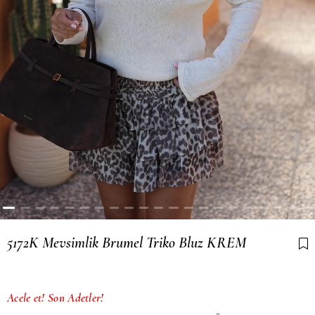
5172K Mevsimlik Brumel Triko Bluz KREM
Son 1 günde
156
kişi sepetine ekledi!
Acele et! Son Adetler!