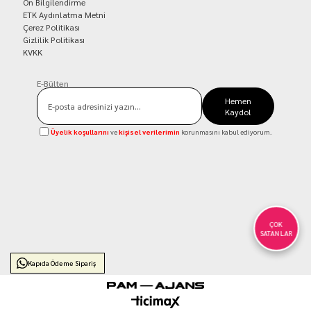
Ön Bilgilendirme
ETK Aydınlatma Metni
Çerez Politikası
Gizlilik Politikası
KVKK
E-Bülten
Hemen
Kaydol
Üyelik koşullarını
ve
kişisel verilerimin
korunmasını kabul ediyorum.
ÇOK
SATANLAR
Kapıda Ödeme Sipariş