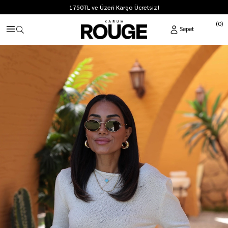
1750TL ve Üzeri Kargo Ücretsiz!
0