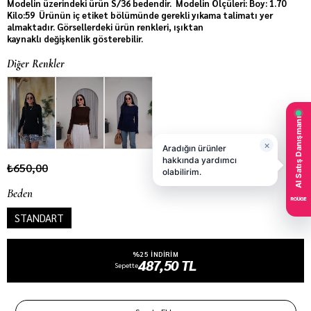
Modelin üzerindeki ürün S/36 bedendir. Modelin Ölçüleri: Boy: 1.70
Kilo:59 Ürünün iç etiket bölümünde gerekli yıkama talimatı yer
almaktadır. Görsellerdeki ürün renkleri, ışıktan
kaynaklı değişkenlik gösterebilir.
Diğer Renkler
₺650,00
Beden
STANDART
%25 INDIRIM
487,50 TL
Sepette