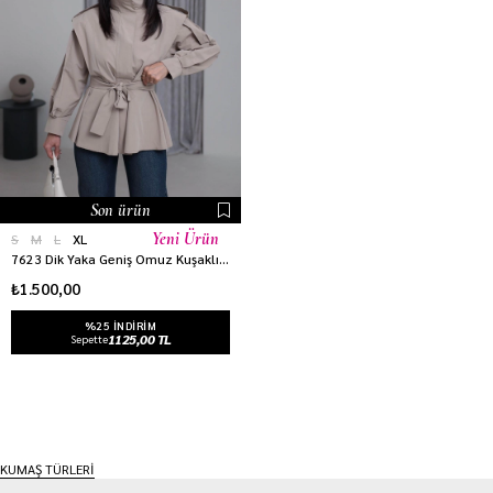
Son ürün
Yeni Ürün
S
M
L
XL
7623 Dik Yaka Geniş Omuz Kuşaklı Trençkot HAKİ YEŞİL
₺1.500,00
%25 INDIRIM
1125,00 TL
Sepette
KUMAŞ TÜRLERİ