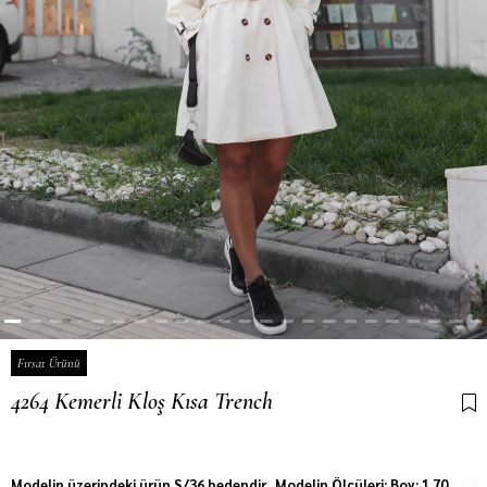
Fırsat Ürünü
4264 Kemerli Kloş Kısa Trench
Son 6 saatte
24
kişi sepetine ekledi!
Modelin üzerindeki ürün S/36 bedendir. Modelin Ölçüleri: Boy: 1.70