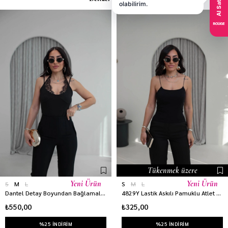
Tükenmek üzere
Yeni Ürün
Yeni Ürün
S
M
L
S
M
L
Dantel Detay Boyundan Bağlamalı Bodysuit SİYAH
4829Y Lastik Askılı Pamuklu Atlet SİYAH
₺550,00
₺325,00
%25 INDIRIM
%25 INDIRIM