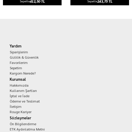
412,50 TL
243,75 TL
Sepette
Sepette
Yardım
Siparişlerim
Gizlilik & Güvenlik
Favorilerim
Sepetim
Kargom Nerede?
Kurumsal
Hakkımızda
Kullanım Şartları
İptal ve İade
Ödeme ve Teslimat
İletişim
Rouge Kariyer
Sözleşmeler
Ön Bilgilendirme
ETK Aydınlatma Metni