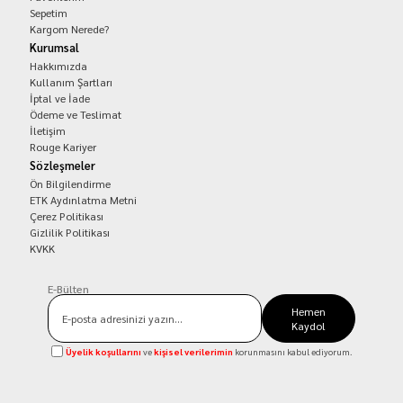
Sepetim
Kargom Nerede?
Kurumsal
Hakkımızda
Kullanım Şartları
İptal ve İade
Ödeme ve Teslimat
İletişim
Rouge Kariyer
Sözleşmeler
Ön Bilgilendirme
ETK Aydınlatma Metni
Çerez Politikası
Gizlilik Politikası
KVKK
E-Bülten
Hemen
Kaydol
Üyelik koşullarını
ve
kişisel verilerimin
korunmasını kabul ediyorum.