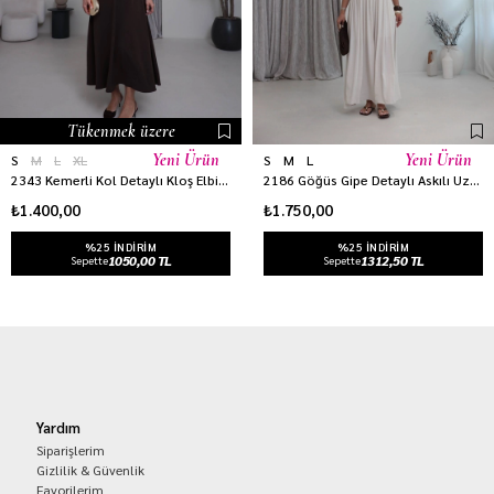
Tükenmek üzere
Yeni Ürün
Yeni Ürün
S
M
L
XL
S
M
L
2343 Kemerli Kol Detaylı Kloş Elbise KOYU KAHVE
2186 Göğüs Gipe Detaylı Askılı Uzun Keten Elbise NATURAL
₺1.400,00
₺1.750,00
%25 INDIRIM
%25 INDIRIM
1050,00 TL
1312,50 TL
Sepette
Sepette
Yardım
Siparişlerim
Gizlilik & Güvenlik
Favorilerim