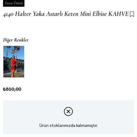
Fırsat Ürünü
4140 Halter Yaka Astarlı Keten Mini Elbise KAHVE
Son 1 günde
93
kişi sepetine ekledi!
Diğer Renkler
₺810,00
Ürün stoklarımızda kalmamıştır.