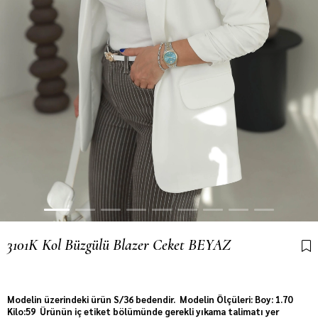
3101K Kol Büzgülü Blazer Ceket BEYAZ
Son 1 günde
268
kişi sepetine ekledi!
Modelin üzerindeki ürün S/36 bedendir. Modelin Ölçüleri: Boy: 1.70
Kilo:59 Ürünün iç etiket bölümünde gerekli yıkama talimatı yer