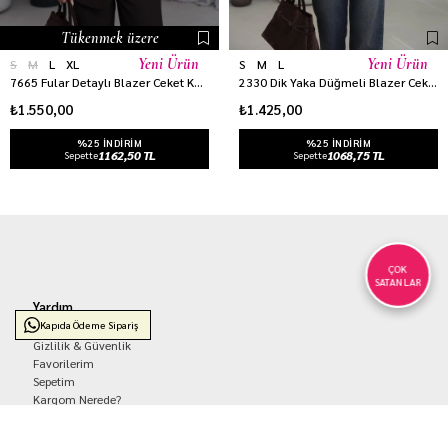
Tükenmek üzere
Yeni Ürün
Yeni Ürün
S
M
L
XL
S
M
L
7665 Fular Detaylı Blazer Ceket KAHVE
2330 Dik Yaka Düğmeli Blazer Ceket KAHVE
₺1.550,00
₺1.425,00
%25 INDIRIM
%25 INDIRIM
1162,50 TL
1068,75 TL
Sepette
Sepette
ÇOK
SATANLAR
Yardım
Kapıda Ödeme Sipariş
Siparişlerim
Gizlilik & Güvenlik
Favorilerim
Sepetim
Kargom Nerede?
Kurumsal
Hakkımızda