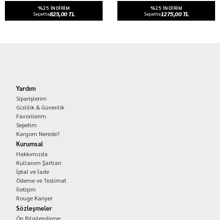
%25 INDIRIM
%25 INDIRIM
825,00 TL
1275,00 TL
Sepette
Sepette
Yardım
Siparişlerim
Gizlilik & Güvenlik
Favorilerim
Sepetim
Kargom Nerede?
Kurumsal
Hakkımızda
Kullanım Şartları
İptal ve İade
Ödeme ve Teslimat
İletişim
Rouge Kariyer
Sözleşmeler
Ön Bilgilendirme