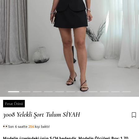
Fırsat Ürünü
3008 Yelekli Şort Tulum SİYAH
Son 6 saatte
216
kişi baktı!
Modelin üzerindeki ürün S/36 bedendir. Modelin Ölçüleri: Boy: 1.70