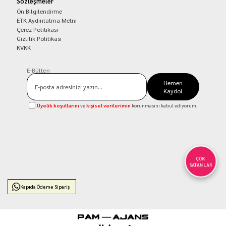
Sözleşmeler
Ön Bilgilendirme
ETK Aydınlatma Metni
Çerez Politikası
Gizlilik Politikası
KVKK
E-Bülten
Hemen
Kaydol
Üyelik koşullarını
ve
kişisel verilerimin
korunmasını kabul ediyorum.
ÇOK
SATANLAR
Kapıda Ödeme Sipariş