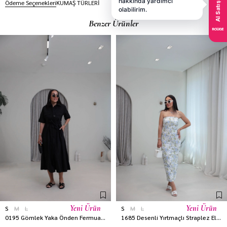
Ödeme Seçenekleri
KUMAŞ TÜRLERİ
Benzer Ürünler
Yeni Ürün
Yeni Ürün
S
M
L
S
M
L
0195 Gömlek Yaka Önden Fermuarlı Elbise SİYAH
1685 Desenli Yırtmaçlı Straplez Elbise MAVİ