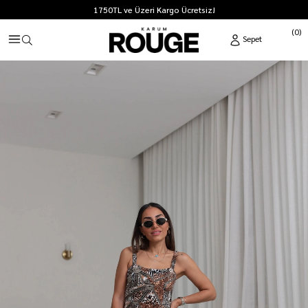
1750TL ve Üzeri Kargo Ücretsiz!
0