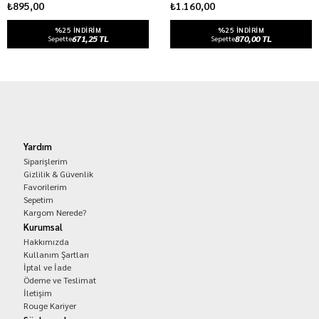
₺895,00
₺1.160,00
%25 INDIRIM
%25 INDIRIM
671,25 TL
870,00 TL
Sepette
Sepette
Yardım
Siparişlerim
Gizlilik & Güvenlik
Favorilerim
Sepetim
Kargom Nerede?
Kurumsal
Hakkımızda
Kullanım Şartları
İptal ve İade
Ödeme ve Teslimat
İletişim
Rouge Kariyer