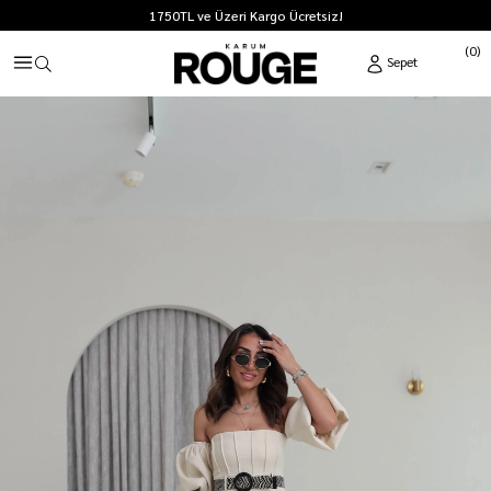
1750TL ve Üzeri Kargo Ücretsiz!
0