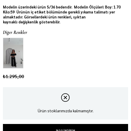
Modelin üzerindeki ürün S/36 bedendir. Modelin Ölçüleri: Boy: 1.70
Kilo:59 Ürünün iç etiket bölümünde gerekli yıkama talimatı yer
almaktadır. Görsellerdeki ürün renkleri, ışıktan
kaynaklı değişkenlik gösterebilir.
Diğer Renkler
₺1.295,00
Ürün stoklarımızda kalmamıştır.
%30 INDIRIM