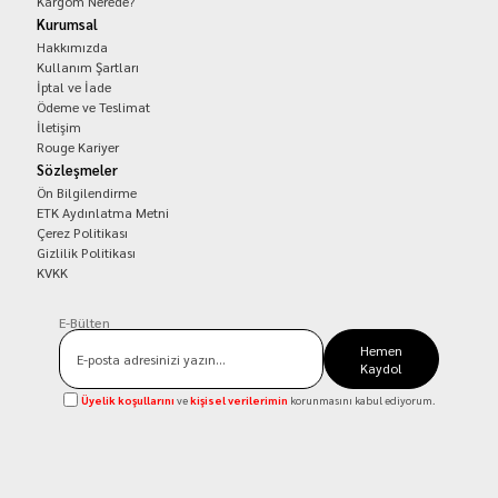
Kargom Nerede?
Kurumsal
Hakkımızda
Kullanım Şartları
İptal ve İade
Ödeme ve Teslimat
İletişim
Rouge Kariyer
Sözleşmeler
Ön Bilgilendirme
ETK Aydınlatma Metni
Çerez Politikası
Gizlilik Politikası
KVKK
E-Bülten
Hemen
Kaydol
Üyelik koşullarını
ve
kişisel verilerimin
korunmasını kabul ediyorum.