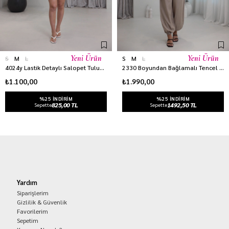
Yeni Ürün
Yeni Ürün
S
M
L
S
M
L
4024y Lastik Detaylı Salopet Tulum BUZ MAVİ
2330 Boyundan Bağlamalı Tencel Tulum KOYU BEJ
₺1.100,00
₺1.990,00
%25 INDIRIM
%25 INDIRIM
825,00 TL
1492,50 TL
Sepette
Sepette
Yardım
Siparişlerim
Gizlilik & Güvenlik
Favorilerim
Sepetim