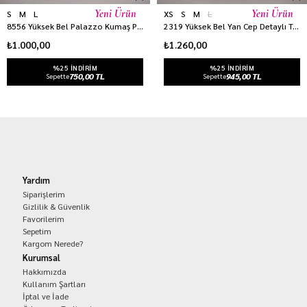
Yeni Ürün
Yeni Ürün
S
M
L
XS
S
M
L
8556 Yüksek Bel Palazzo Kumaş Pantolon EKRU
2319 Yüksek Bel Yan Cep Detaylı Tencel Kot Pantolon HAKİ YEŞİL
₺1.000,00
₺1.260,00
%25 INDIRIM
%25 INDIRIM
750,00 TL
945,00 TL
Sepette
Sepette
Yardım
Siparişlerim
Gizlilik & Güvenlik
Favorilerim
Sepetim
Kargom Nerede?
Kurumsal
Hakkımızda
Kullanım Şartları
İptal ve İade