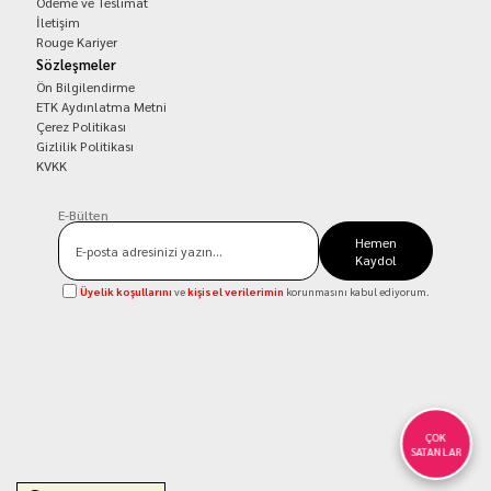
Ödeme ve Teslimat
İletişim
Rouge Kariyer
Sözleşmeler
Ön Bilgilendirme
ETK Aydınlatma Metni
Çerez Politikası
Gizlilik Politikası
KVKK
E-Bülten
Hemen
Kaydol
Üyelik koşullarını
ve
kişisel verilerimin
korunmasını kabul ediyorum.
ÇOK
SATANLAR