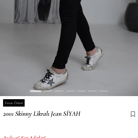
Fırsat Ürünü
2001 Skinny Likralı Jean SİYAH
Son 12 saatte
12
kişi sepetine ekledi!
Acele et! Son Adetler!