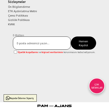
Sözleşmeler
Ön Bilgilendirme
ETK Aydınlatma Metni
Çerez Politikası
Gizlilik Politikası
KVKK
E-Bülten
Hemen
Kaydol
Üyelik koşullarını
ve
kişisel verilerimin
korunmasını kabul ediyorum.
ÇOK
SATANLAR
Kapıda Ödeme Sipariş