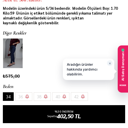
Modelin üzerindeki ürün S/36 bedendir. Modelin Ölçüleri: Boy: 1.70
Kilo:59 Ürünün iç etiket bölümünde gerekli yıkama talimatı yer
almaktadır. Görsellerdeki ürün renkleri, ışıktan
kaynaklı değişkenlik gösterebilir.
Diğer Renkler
₺575,00
Beden
34
36
38
40
42
%30 INDIRIM
402,50 TL
Sepette