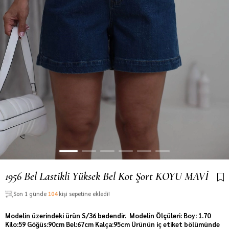
1956 Bel Lastikli Yüksek Bel Kot Şort KOYU MAVİ
Son 1 günde
104
kişi sepetine ekledi!
Modelin üzerindeki ürün S/36 bedendir. Modelin Ölçüleri: Boy: 1.70
Kilo:59 Göğüs:90cm Bel:67cm Kalça:95cm Ürünün iç etiket bölümünde