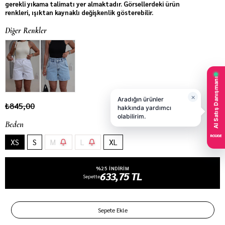
gerekli yıkama talimatı yer almaktadır. Görsellerdeki ürün
renkleri, ışıktan kaynaklı değişkenlik gösterebilir.
Diğer Renkler
₺845,00
Beden
XS
S
M
L
XL
%25 INDIRIM
633,75 TL
Sepette