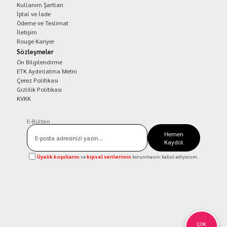
Kullanım Şartları
İptal ve İade
Ödeme ve Teslimat
İletişim
Rouge Kariyer
Sözleşmeler
Ön Bilgilendirme
ETK Aydınlatma Metni
Çerez Politikası
Gizlilik Politikası
KVKK
E-Bülten
Hemen
Kaydol
Üyelik koşullarını
ve
kişisel verilerimin
korunmasını kabul ediyorum.
ÇOK