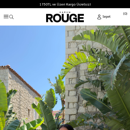
1750TL ve Üzeri Kargo Ücretsiz!
0