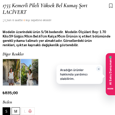
1755 Kemerli Pileli Yüksek Bel Kumaş Şort
LACİVERT
Son 6 saatte
6
kişi sepetine ekledi!
Modelin üzerindeki ürün S/36 bedendir. Modelin Ölçüleri: Boy: 1.70
Kilo:59 Göğüs:90cm Bel:67cm Kalça:95cm Ürünün iç etiket bölümünde
gerekli yıkama talimatı yer almaktadır. Görsellerdeki ürün
renkleri, ışıktan kaynaklı değişkenlik gösterebilir.
Diğer Renkler
₺835,00
Beden
S
M
L