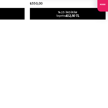
₺550,00
%25 INDIRIM
412,50 TL
Sepette