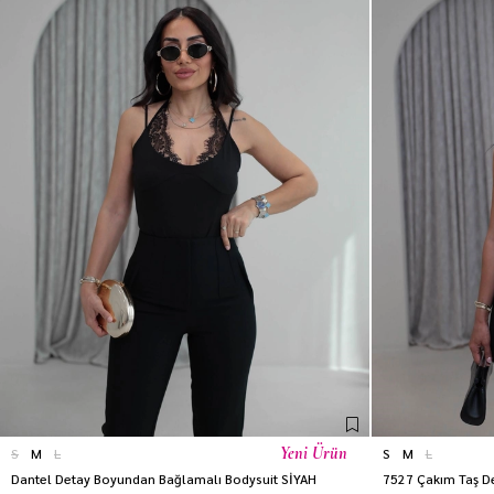
Yeni Ürün
S
M
L
S
M
L
Dantel Detay Boyundan Bağlamalı Bodysuit SİYAH
7527 Çakım Taş De