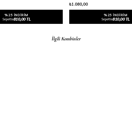
₺1.080,00
%25 INDIRIM
%25 INDIRIM
810,00 TL
810,00 TL
Sepette
Sepette
İlgili Kombinler