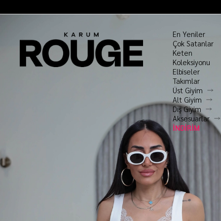
En Yeniler
Çok Satanlar
Keten
Koleksiyonu
Elbiseler
Takımlar
Üst Giyim
Alt Giyim
Dış Giyim
Aksesuarlar
İNDİRİM