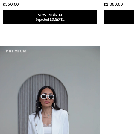
₺550,00
₺1.080,00
%25 INDIRIM
412,50 TL
Sepette
PREMIUM