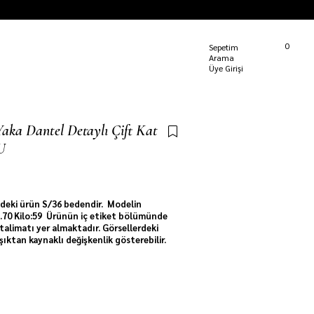
Kargom Nerede?
0
Sepetim
Üye Girişi
Yaka Dantel Detaylı Çift Kat
U
e
48
kişi sepetine ekledi!
deki ürün S/36 bedendir. Modelin
 1.70 Kilo:59 Ürünün iç etiket bölümünde
talimatı yer almaktadır. Görsellerdeki
ışıktan kaynaklı değişkenlik gösterebilir.