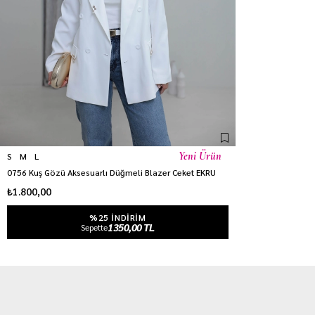
Yeni Ürün
S
M
L
0756 Kuş Gözü Aksesuarlı Düğmeli Blazer Ceket EKRU
₺1.800,00
%25 INDIRIM
1350,00 TL
Sepette