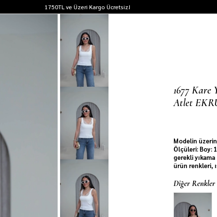
1750TL ve Üzeri Kargo Ücretsiz!
1677 Kare 
Atlet EKR
Son 6 saatt
Modelin üzerin
Ölçüleri: Boy:
gerekli yıkama 
ürün renkleri, 
Diğer Renkler