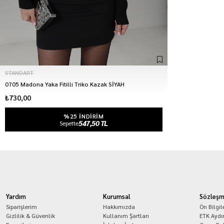
STANDART
0705 Madona Yaka Fitilli Triko Kazak SİYAH
₺730,00
%25 INDIRIM
547,50 TL
Sepette
Yardım
Kurumsal
Sözleşm
Siparişlerim
Hakkımızda
Ön Bilgi
Gizlilik & Güvenlik
Kullanım Şartları
ETK Aydı