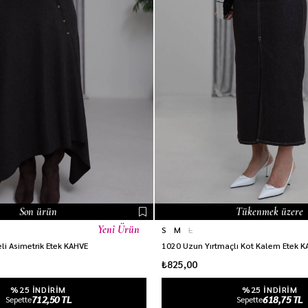
Son ürün
Tükenmek üzere
Yeni Ürün
S
M
L
i Asimetrik Etek KAHVE
1020 Uzun Yırtmaçlı Kot Kalem Etek 
₺825,00
%25 INDIRIM
%25 INDIRIM
712,50 TL
618,75 TL
Sepette
Sepette