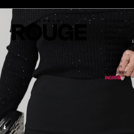
En Yeniler
Çok Satanlar
Keten
Koleksiyonu
Elbiseler
Takımlar
Üst Giyim
Alt Giyim
Dış Giyim
Aksesuarlar
İNDİRİM