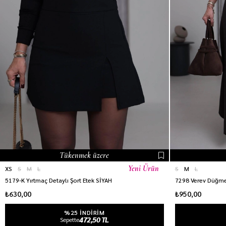
Tükenmek üzere
Yeni Ürün
XS
S
M
L
S
M
L
5179-K Yırtmaç Detaylı Şort Etek SİYAH
7298 Verev Düğmel
₺630,00
₺950,00
%25 INDIRIM
472,50 TL
Sepette