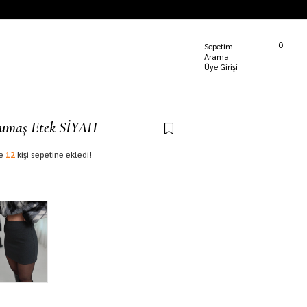
Kargom Nerede?
0
Sepetim
Üye Girişi
Kumaş Etek SİYAH
te
12
kişi sepetine ekledi!