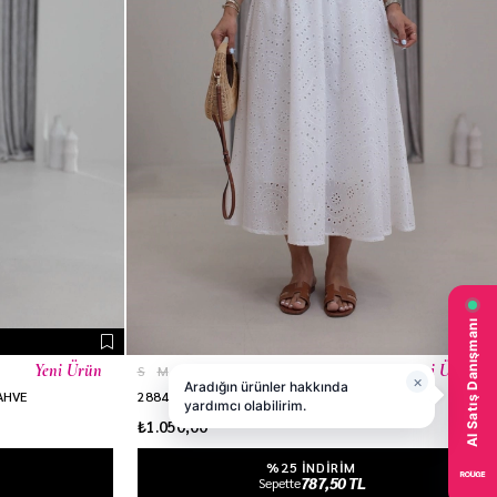
Yeni Ürün
Yeni Ürün
S
M
L
KAHVE
2884 Fisto Kloş Etek BEYAZ
₺1.050,00
%25 INDIRIM
787,50 TL
Sepette