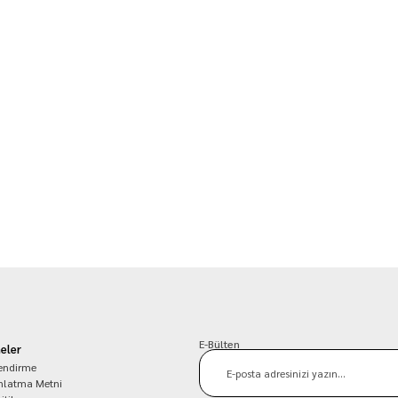
E-Bülten
eler
lendirme
nlatma Metni