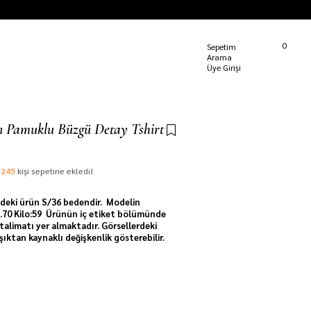
Kargom Nerede?
0
Sepetim
Üye Girişi
lı Pamuklu Büzgü Detay Tshirt
e
245
kişi sepetine ekledi!
deki ürün S/36 bedendir. Modelin
 1.70 Kilo:59 Ürünün iç etiket bölümünde
talimatı yer almaktadır. Görsellerdeki
ışıktan kaynaklı değişkenlik gösterebilir.