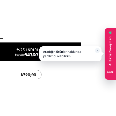
L
%25 INDIRIM
540,00 TL
Sepette
₺720,00