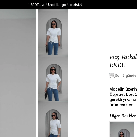
1750TL ve Üzeri Kargo Ücretsiz!
1025 Vatka
EKRU
Son 1 günd
Modelin üzerin
Ölçüleri: Boy:
gerekli yıkama 
ürün renkleri, 
Diğer Renkler