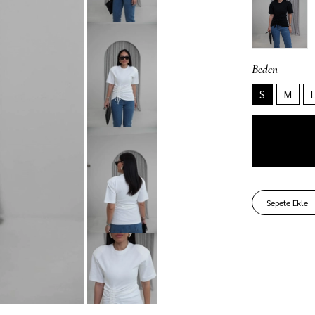
Beden
S
M