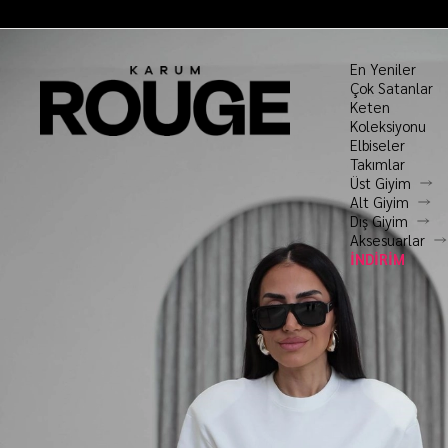
En Yeniler
Çok Satanlar
Keten
Koleksiyonu
Elbiseler
Takımlar
Üst Giyim
Alt Giyim
Dış Giyim
Aksesuarlar
İNDİRİM