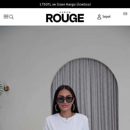
1750TL ve Üzeri Kargo Ücretsiz!
0