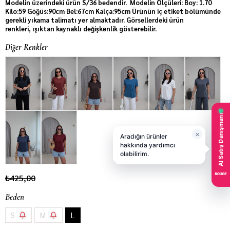
Modelin üzerindeki ürün S/36 bedendir. Modelin Ölçüleri: Boy: 1.70
Kilo:59 Göğüs:90cm Bel:67cm Kalça:95cm Ürünün iç etiket bölümünde
gerekli yıkama talimatı yer almaktadır. Görsellerdeki ürün
renkleri, ışıktan kaynaklı değişkenlik gösterebilir.
Diğer Renkler
₺425,00
Beden
S
M
L