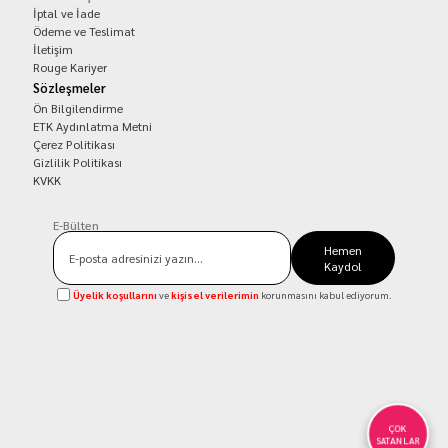
İptal ve İade
Ödeme ve Teslimat
İletişim
Rouge Kariyer
Sözleşmeler
Ön Bilgilendirme
ETK Aydınlatma Metni
Çerez Politikası
Gizlilik Politikası
KVKK
E-Bülten
Hemen
Kaydol
Üyelik koşullarını
ve
kişisel verilerimin
korunmasını kabul ediyorum.
ÇOK
SATANLAR