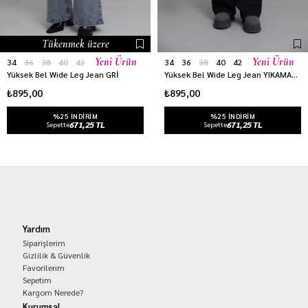
Tükenmek üzere
Yeni Ürün
Yeni Ürün
34
36
38
40
42
34
36
38
40
42
Yüksek Bel Wide Leg Jean GRİ
Yüksek Bel Wide Leg Jean YIKAMALI SİYAH
₺895,00
₺895,00
%25 INDIRIM
%25 INDIRIM
671,25 TL
671,25 TL
Sepette
Sepette
Yardım
Siparişlerim
Gizlilik & Güvenlik
Favorilerim
Sepetim
Kargom Nerede?
Kurumsal