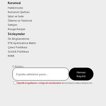
Kurumsal
Hakkımızda
Kullanım Şartları
İptal ve İade
Ödeme ve Teslimat
İletişim
Rouge Kariyer
Sözleşmeler
Ön Bilgilendirme
ETK Aydınlatma Metni
Çerez Politikası
Gizlilik Politikası
KVKK
E-Bülten
Hemen
Kaydol
Üyelik koşullarını
ve
kişisel verilerimin
korunmasını kabul ediyorum.