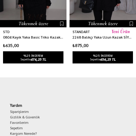
Tükenmek üzere
Tükenmek üzere
Yeni Ürün
STD
STANDART
0804 Kayık Yaka Basic Triko Kazak SİYAH
2268 Balıkçı Yaka Uzun Kazak SİYAH
₺635,00
₺875,00
%25 INDIRIM
%25 INDIRIM
476,25 TL
656,25 TL
Sepette
Sepette
Yardım
Siparişlerim
Gizlilik & Güvenlik
Favorilerim
Sepetim
Kargom Nerede?