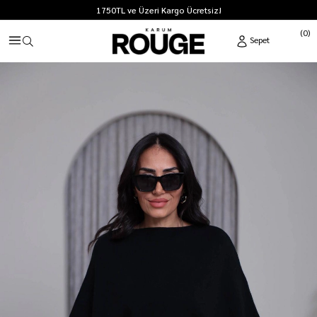
1750TL ve Üzeri Kargo Ücretsiz!
0