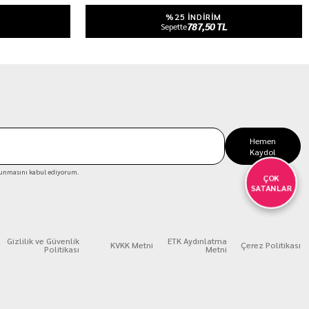
%25 INDIRIM
787,50 TL
Sepette
Hemen
Kaydol
unmasını kabul ediyorum.
ÇOK
SATANLAR
Gizlilik ve Güvenlik
ETK Aydınlatma
KVKK Metni
Çerez Politikası
Politikası
Metni