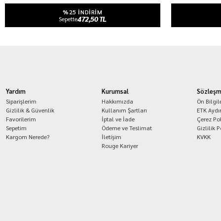
%25 INDIRIM
472,50 TL
Sepette
Yardım
Kurumsal
Sözleşm
Siparişlerim
Hakkımızda
Ön Bilgi
Gizlilik & Güvenlik
Kullanım Şartları
ETK Aydı
Favorilerim
İptal ve İade
Çerez Pol
Sepetim
Ödeme ve Teslimat
Gizlilik P
Kargom Nerede?
İletişim
KVKK
Rouge Kariyer