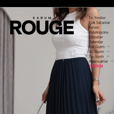
En Yeniler
Çok Satanlar
Keten
Koleksiyonu
Elbiseler
Takımlar
Üst Giyim
Alt Giyim
Dış Giyim
Aksesuarlar
İNDİRİM