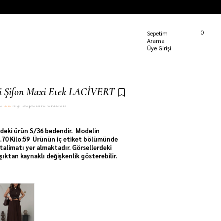
Kargom Nerede?
0
Sepetim
Üye Girişi
eli Şifon Maxi Etek LACİVERT
te
12
kişi sepetine ekledi!
deki ürün S/36 bedendir. Modelin
 1.70 Kilo:59 Ürünün iç etiket bölümünde
talimatı yer almaktadır. Görsellerdeki
ışıktan kaynaklı değişkenlik gösterebilir.