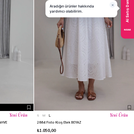
Yeni Ürün
Yeni Ürün
S
M
L
KAHVE
2884 Fisto Kloş Etek BEYAZ
₺1.050,00