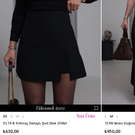
Tükenmek üzere
Yeni Ürün
XS
S
M
L
S
M
L
5179-K Yırtmaç Detaylı Şort Etek SİYAH
7298 Verev Düğmel
₺630,00
₺950,00