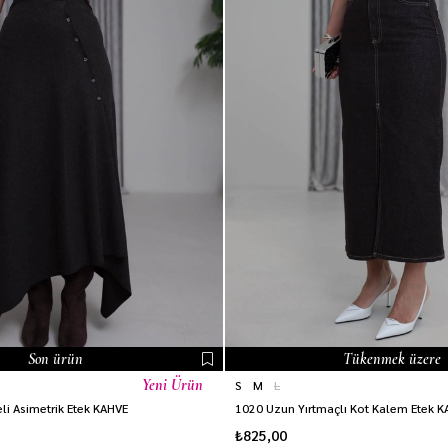
Son ürün
Tükenmek üzere
Yeni Ürün
S
M
L
i Asimetrik Etek KAHVE
1020 Uzun Yırtmaçlı Kot Kalem Etek 
₺825,00