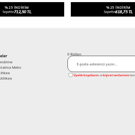
%25 INDIRIM
%25 INDIRIM
712,50 TL
618,75 TL
Sepette
Sepette
E-Bülten
eler
lendirme
nlatma Metni
itikası
Üyelik koşullarını
ve
kişisel verilerimin
kor
olitikası