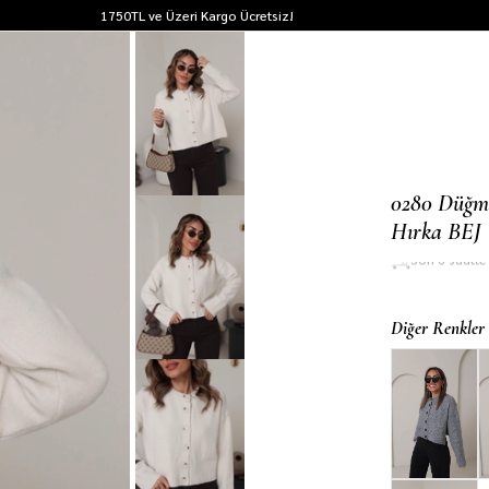
1750TL ve Üzeri Kargo Ücretsiz!
0280 Düğme
Hırka BEJ
Son 6 saatt
Diğer Renkler