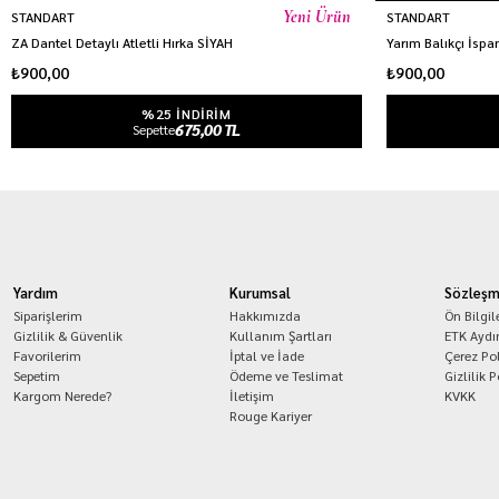
Yeni Ürün
STANDART
STANDART
ZA Dantel Detaylı Atletli Hırka SİYAH
Yarım Balıkçı İspa
₺900,00
₺900,00
%25 INDIRIM
675,00 TL
Sepette
Yardım
Kurumsal
Sözleşm
Siparişlerim
Hakkımızda
Ön Bilgi
Gizlilik & Güvenlik
Kullanım Şartları
ETK Aydı
Favorilerim
İptal ve İade
Çerez Pol
Sepetim
Ödeme ve Teslimat
Gizlilik P
Kargom Nerede?
İletişim
KVKK
Rouge Kariyer