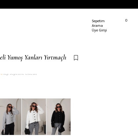
Kargom Nerede?
0
Sepetim
Üye Girişi
li Yumoş Yanları Yırtmaçlı
e
6
kişi sepetine ekledi!