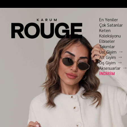
En Yeniler
Çok Satanlar
Keten
Koleksiyonu
Elbiseler
Takımlar
Üst Giyim
Alt Giyim
Dış Giyim
Aksesuarlar
İNDİRİM