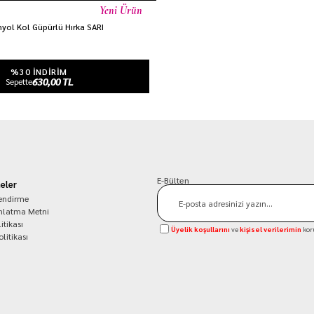
Yeni Ürün
nyol Kol Güpürlü Hırka SARI
%30 INDIRIM
630,00 TL
Sepette
E-Bülten
eler
lendirme
nlatma Metni
itikası
Üyelik koşullarını
ve
kişisel verilerimin
kor
olitikası