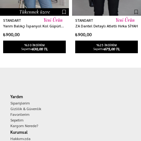
Tükenmek üzere
Yeni Ürün
Yeni Ürün
STANDART
STANDART
Yarım Balıkçı İspanyol Kol Güpürlü Hırka SARI
ZA Dantel Detaylı Atletli Hırka SİYAH
₺900,00
₺900,00
%30 INDIRIM
%25 INDIRIM
630,00 TL
675,00 TL
Sepette
Sepette
Yardım
Siparişlerim
Gizlilik & Güvenlik
Favorilerim
Sepetim
Kargom Nerede?
Kurumsal
Hakkımızda