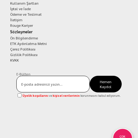
Kullanım Şartları
İptal ve İade
Ödeme ve Teslimat
İletişim
Rouge Kariyer
Sözleşmeler
Ön Bilgilendirme
ETK Aydınlatma Metni
Çerez Politikası
Gizlilik Politikası
KVKK
E-Bülten
Hemen
Kaydol
Üyelik koşullarını
ve
kişisel verilerimin
korunmasını kabul ediyorum.
ÇOK