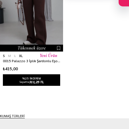
Tükenmek üzere
Yeni Ürün
S
M
L
XL
0015 Palazzo 3 İplik Şardonlu Eşofman Altı ACI KAHVE
₺415,00
%25 INDIRIM
311,25 TL
Sepette
KUMAŞ TÜRLERİ