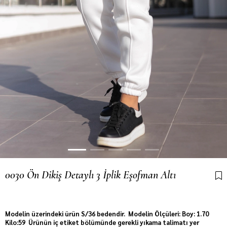
0030 Ön Dikiş Detaylı 3 İplik Eşofman Altı
Son 6 saatte
12
kişi sepetine ekledi!
Modelin üzerindeki ürün S/36 bedendir. Modelin Ölçüleri: Boy: 1.70
Kilo:59 Ürünün iç etiket bölümünde gerekli yıkama talimatı yer