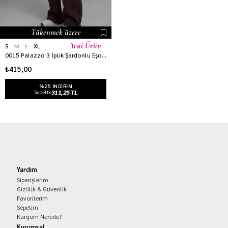
Tükenmek üzere
Yeni Ürün
S
M
L
XL
0015 Palazzo 3 İplik Şardonlu Eşofman Altı ACI KAHVE
₺415,00
%25 INDIRIM
311,25 TL
Sepette
Yardım
Siparişlerim
Gizlilik & Güvenlik
Favorilerim
Sepetim
Kargom Nerede?
Kurumsal