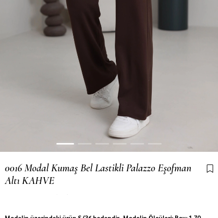
0016 Modal Kumaş Bel Lastikli Palazzo Eşofman
Altı KAHVE
Son 6 saatte
18
kişi sepetine ekledi!
Modelin üzerindeki ürün S/36 bedendir. Modelin Ölçüleri: Boy: 1.70