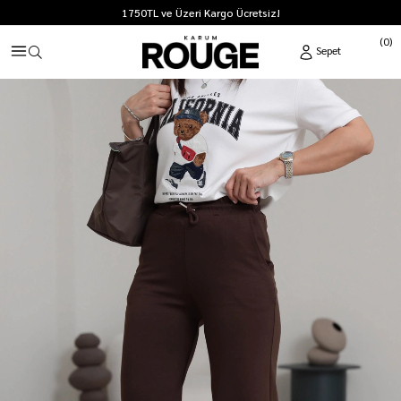
1750TL ve Üzeri Kargo Ücretsiz!
0