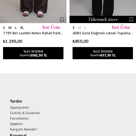
Tükenmek üzere
Yeni Ürün
Yeni Ürün
S
M
L
XL
S
M
L
7795 Bel Lastikli Keten Rahat Pantolon KAHVE
4083 Gold Düğmeli Likralı Toparlayıcı İspanyol Pantolon SİYAH
₺1.390,00
₺850,00
%25 INDIRIM
%25 INDIRIM
1042,50 TL
637,50 TL
Sepette
Sepette
Yardım
Siparişlerim
Gizlilik & Güvenlik
Favorilerim
Sepetim
Kargom Nerede?
Kurumsal