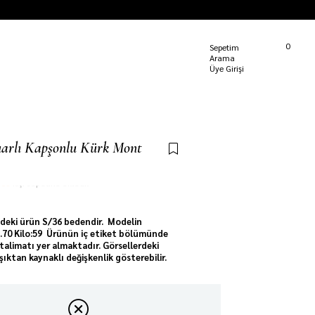
Kargom Nerede?
0
Sepetim
Üye Girişi
arlı Kapşonlu Kürk Mont
e
85
kişi sepetine ekledi!
deki ürün S/36 bedendir. Modelin
 1.70 Kilo:59 Ürünün iç etiket bölümünde
talimatı yer almaktadır. Görsellerdeki
ışıktan kaynaklı değişkenlik gösterebilir.