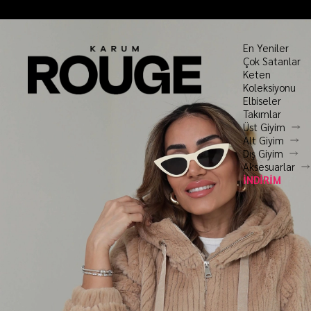
En Yeniler
Çok Satanlar
Keten
Koleksiyonu
Elbiseler
Takımlar
Üst Giyim
Alt Giyim
Dış Giyim
Aksesuarlar
İNDİRİM