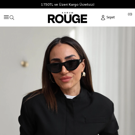
1750TL ve Üzeri Kargo Ücretsiz!
0