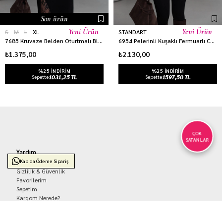
Son ürün
Yeni Ürün
Yeni Ürün
S
M
L
XL
STANDART
7685 Kruvaze Belden Oturtmalı Blazer Ceket KAHVE
6954 Pelerinli Kuşaklı Fermuarlı Ceket ACI KAHVE
₺1.375,00
₺2.130,00
%25 INDIRIM
%25 INDIRIM
1031,25 TL
1597,50 TL
Sepette
Sepette
ÇOK
SATANLAR
Yardım
Kapıda Ödeme Sipariş
Siparişlerim
Gizlilik & Güvenlik
Favorilerim
Sepetim
Kargom Nerede?
Kurumsal
Hakkımızda